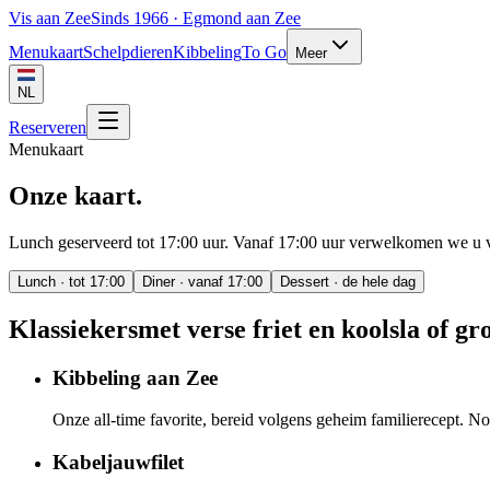
Vis aan Zee
Sinds 1966 · Egmond aan Zee
Menukaart
Schelpdieren
Kibbeling
To Go
Meer
NL
Reserveren
Menukaart
Onze kaart.
Lunch geserveerd tot 17:00 uur. Vanaf 17:00 uur verwelkomen we u voo
Lunch · tot 17:00
Diner · vanaf 17:00
Dessert · de hele dag
Klassiekers
met verse friet en koolsla of gr
Kibbeling aan Zee
Onze all-time favorite, bereid volgens geheim familierecept. N
Kabeljauwfilet