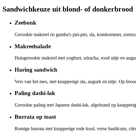
Sandwich
keuze uit blond- of donkerbrood
Zeebonk
Gerookte makreel en gamba's piri-piri, sla, komkommer, zoetzu
Makreelsalade
Huisgerookte makreel met yoghurt, sriracha, rood uitje en augu
Haring sandwich
Vers van het mes, met knapperige sla, augurk en uitje. Op brood
Paling dashi-lak
Gerookte paling met Japanse dashi-lak, afgebrand op knapperige 
Burrata op toast
Romige burrata met knapperige rode kool, verse basilicum, citr