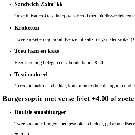
Sandwich Zalm '66
Onze huisgerookte zalm op vers brood met mierikswortelcrème, e
Kroketten
Twee kroketten op brood. Keuze uit kalfs- of garnalenkroket (+
Tosti ham en kaas
Beemster jong belegen en schouderham.
|
8.50
Tosti makreel
Gerookte makreel, cheddar, komkommerkimchi, augurk en uitje
Burgers
optie met verse friet +4.00 of zoet
Double smashburger
Twee krokante burgers met gesmolten cheddar, gekaramelliseer