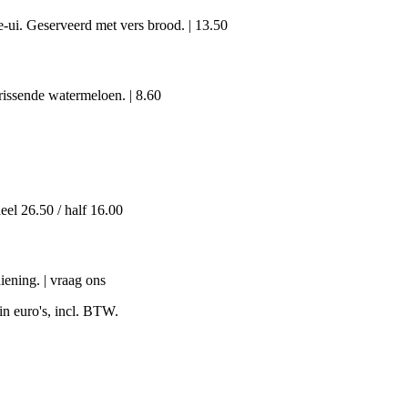
-ui. Geserveerd met vers brood.
|
13.50
frissende watermeloen.
|
8.60
eel 26.50 / half 16.00
iening.
|
vraag ons
in euro's, incl. BTW.