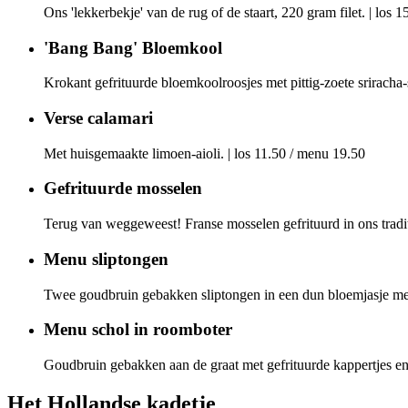
Ons 'lekkerbekje' van de rug of de staart, 220 gram filet.
|
los 1
'Bang Bang' Bloemkool
Krokant gefrituurde bloemkoolroosjes met pittig-zoete sriracha-s
Verse calamari
Met huisgemaakte limoen-aioli.
|
los 11.50 / menu 19.50
Gefrituurde mosselen
Terug van weggeweest! Franse mosselen gefrituurd in ons tradit
Menu sliptongen
Twee goudbruin gebakken sliptongen in een dun bloemjasje met 
Menu schol in roomboter
Goudbruin gebakken aan de graat met gefrituurde kappertjes en f
Het Hollandse kadetje