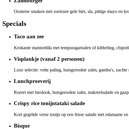
Zalmburger
Oosterse smaken met zoetzure gele biet, sla, pittige mayo en kro
Specials
Taco aan zee
Krokante maistortilla met tempuragarnalen of kibbeling, chipot
Visplankje (vanaf 2 personen)
Luxe selectie: vette paling, huisgerookte zalm, gamba's, zacht
Lunchproeverij
Roerei met bieslook, huisgerookte zalm, makreelsalade en gaz
Crispy rice tonijntataki salade
Kort gegrilde verse tonijn op een frisse salade met edamame en 
Bisque