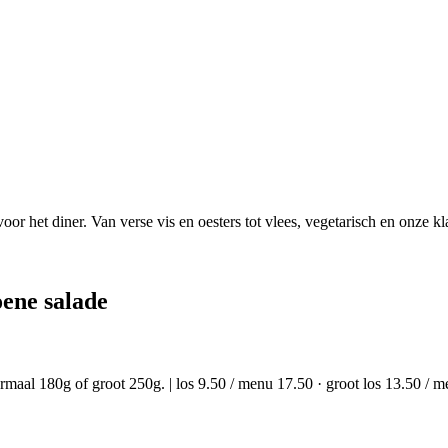
r het diner. Van verse vis en oesters tot vlees, vegetarisch en onze k
oene salade
ormaal 180g of groot 250g.
|
los 9.50 / menu 17.50 · groot los 13.50 / 