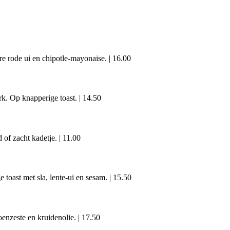
re rode ui en chipotle-mayonaise.
|
16.00
rk. Op knapperige toast.
|
14.50
 of zacht kadetje.
|
11.00
toast met sla, lente-ui en sesam.
|
15.50
oenzeste en kruidenolie.
|
17.50