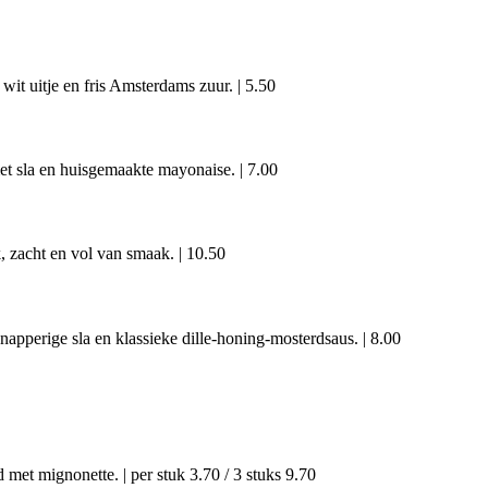
wit uitje en fris Amsterdams zuur.
|
5.50
et sla en huisgemaakte mayonaise.
|
7.00
, zacht en vol van smaak.
|
10.50
napperige sla en klassieke dille-honing-mosterdsaus.
|
8.00
d met mignonette.
|
per stuk 3.70 / 3 stuks 9.70