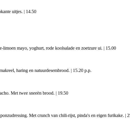
kante uitjes.
|
14.50
le-limoen mayo, yoghurt, rode koolsalade en zoetzure ui.
|
15.00
e makreel, haring en natuurdesembrood.
|
15.20 p.p.
pacho. Met twee sneeën brood.
|
19.50
ponzudressing. Met crunch van chili-rijst, pinda's en eigen furikake.
|
2